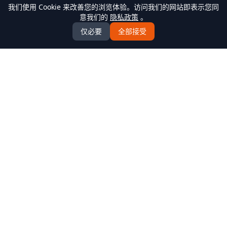
我们使用 Cookie 来改善您的浏览体验。访问我们的网站即表示您同
意我们的
隐私政策
。
仅必要
全部接受
万米商云-商城系统开发
全场景商城系统+AI Agent解决方案服务商，提供
B2C/BBC/S2B2C/B2B/B2B2b/S2B2b/O2O/积分/集采/福利/内
购/跨境出口/跨境进口全模式商城系统软件标准产品、定制化
开发服务、源码交付、私有化部署、Java微服务架构
+React/Taro前端架构，支持K8s部署，企业级AI agent平台
产品中心
全部产品
解决方案