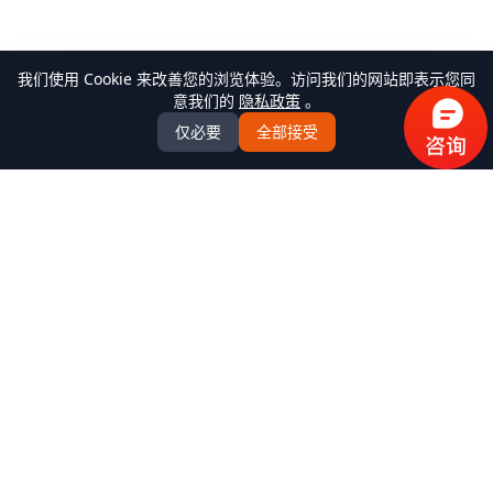
我们使用 Cookie 来改善您的浏览体验。访问我们的网站即表示您同
意我们的
隐私政策
。
仅必要
全部接受
万米商云-商城系统开发
全场景商城系统+AI Agent解决方案服务商，提供
B2C/BBC/S2B2C/B2B/B2B2b/S2B2b/O2O/积分/集采/福利/内
购/跨境出口/跨境进口全模式商城系统软件标准产品、定制化
开发服务、源码交付、私有化部署、Java微服务架构
+React/Taro前端架构，支持K8s部署，企业级AI agent平台
产品中心