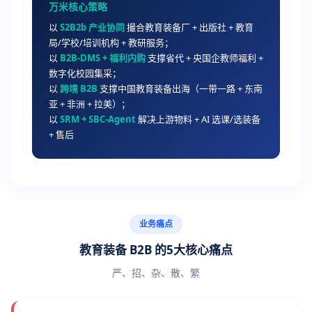
万米核心策略
以
S2B2b 产业协同
撮合教育装备厂 + 出版社 + 教育
局/学校/培训机构 + 教研服务；
以
B2B-DMS + 福利内购
支撑省代 + 央国企教师福利 +
数字化校园集采；
以
跨境 B2B
支撑中国教育装备出海（一带一路 + 东南
亚 + 非洲 + 拉美）；
以
SRM + SBC-Agent
解决上游物料 + AI 选课/选装备
+ 售后
业务痛点
教育装备 B2B 的5大核心痛点
严、招、杂、散、繁