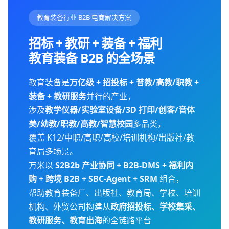
教育装备行业 B2B 电商解决方案
招标 + 教研 + 装备 + 福利
教育装备 B2B 的全场景
教育装备是
万亿级 + 招投标 + 普教/高教/职教 +
装备 + 教研服务
并行的产业，
涉及
教学仪器/实验室设备/3D 打印/创客/音体
美/幼教/职教/高教/智慧校园
多品类，
覆盖 K12/中职/高职/高校/培训机构/出版社/教
育局多场景。
万米以
S2B2b 产业协同 + B2B-DMS + 福利内
购 + 跨境 B2B + SBC-Agent + SRM
组合，
帮助教育装备厂、出版社、教育局、学校、培训
机构、外贸公司构建从
政府招投标、学校集采、
教研服务、教育出海
的全链路平台