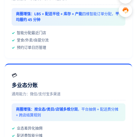
商圈增强：
LBS + 配送半径 + 库存 + 产能
四维智能订单分配，
平
均履约 45 分钟
✓
智能分配最近门店
✓
堂食/外卖/自提分流
✓
预约订单日历管理
💳
多业态分账
通用能力：微信/支付宝多渠道
商圈增强：
按业态/类目/店铺多维分润
，平台抽佣 + 配送费分摊
+ 跨店结算规则
✓
业态差异化抽佣
✓
配送费智能分摊