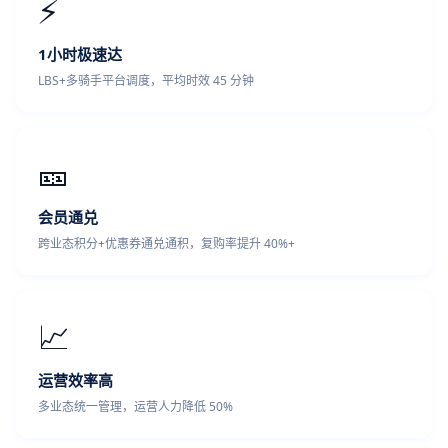
⚡
1小时极速达
LBS+多骑手平台调度，平均时效 45 分钟
🎫
会员通兑
跨业态积分+优惠券通兑通积，复购率提升 40%+
📈
运营效率高
多业态统一管理，运营人力降低 50%