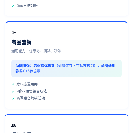
✓
商家日结对账
🎯
商圈营销
通用能力：优惠券、满减、秒杀
商圈增强：
跨业态优惠券
（如餐饮券可在超市核销），
商圈通用
券
提升整体流量
✓
跨业态通用券
✓
团购+预售组合玩法
✓
商圈联合营销活动
👥