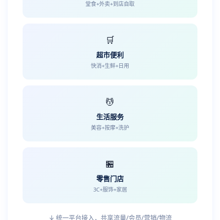
堂食+外卖+到店自取
🛒
超市便利
快消+生鲜+日用
💆
生活服务
美容+按摩+洗护
🏪
零售门店
3C+服饰+家居
↓ 统一平台接入，共享流量/会员/营销/物流