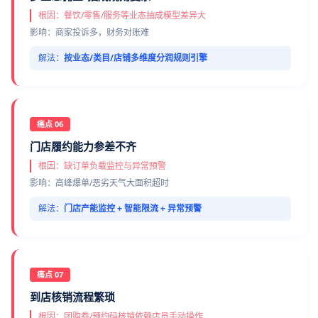
根因：餐饮/零售/服务等业态抽成模型差异大
影响：商家投诉多，财务对账难
解法：
按业态/类目/店铺多维度分润规则引擎
痛点 06
门店履约能力参差不齐
根因：缺订单负载监控与异常预警
影响：高峰爆单/恶劣天气大面积超时
解法：
门店产能监控 + 智能限流 + 异常预警
痛点 07
到店核销流程繁琐
根因：团购券/预约码核销依赖店员手动操作