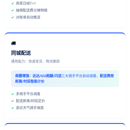
✓
商家日结T+1
✓
抽佣配送费分摊明细
✓
对账单自动推送
🚚
同城配送
通用能力：快递发货、物流跟踪
商圈增强：
达达/UU跑腿/闪送
三大骑手平台自动调度，
配送费按
距离/时段智能计价
✓
多骑手平台调度
✓
配送距离/时段定价
✓
恶劣天气骑手保底