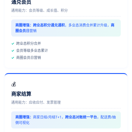
通兑会员
通用能力：会员等级、成长值、积分
商圈增强：
跨业态积分通兑通积
，多业态消费合并累计升级，
商
圈会员日
营销
✓
跨业态积分合并
✓
会员等级多业态累计
✓
商圈会员日营销
💰
商家结算
通用能力：应收应付、发票管理
商圈增强：
商家日结/月结T+1，
跨业态对账统一平台
，配送费/抽
佣可视化