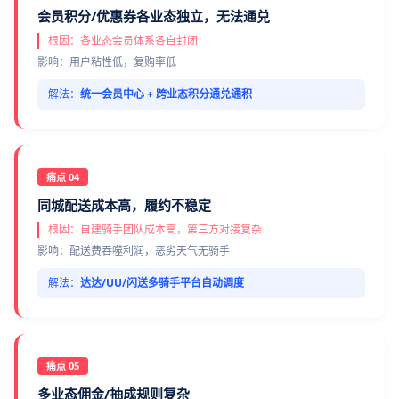
会员积分/优惠券各业态独立，无法通兑
根因：各业态会员体系各自封闭
影响：用户粘性低，复购率低
解法：
统一会员中心 + 跨业态积分通兑通积
痛点 04
同城配送成本高，履约不稳定
根因：自建骑手团队成本高，第三方对接复杂
影响：配送费吞噬利润，恶劣天气无骑手
解法：
达达/UU/闪送多骑手平台自动调度
痛点 05
多业态佣金/抽成规则复杂