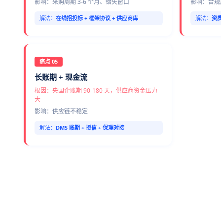
影响：采购周期 3-6 个月、错失窗口
影响：合规
解法：
在线招投标 + 框架协议 + 供应商库
解法：
资质
痛点 05
长账期 + 现金流
根因：央国企账期 90-180 天，供应商资金压力
大
影响：供应链不稳定
解法：
DMS 账期 + 授信 + 保理对接