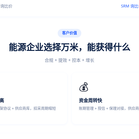
资询比价
SRM 询比
客户价值
能源企业选择万米，能获得什么
合规 + 提效 + 控本 + 增长
💰
高
资金周转快
框架协议 + 供应商库，招采周期缩短
账期管理 + 授信 + 保理对接，供应