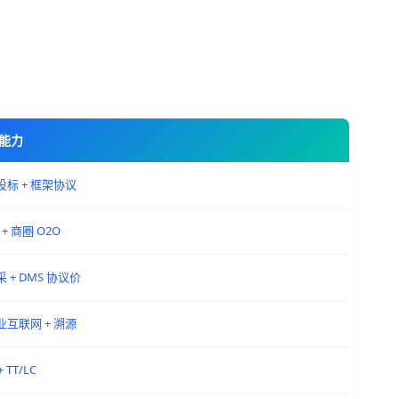
能力
招投标 + 框架协议
 + 商圈 O2O
采 + DMS 协议价
产业互联网 + 溯源
 TT/LC