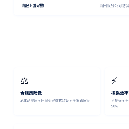
油服上游采购
油田服务公司物
⚖️
⚡
合规风险低
招采效率
危化品资质 + 国资委穿透式监管 + 全链路留痕
招投标 + 
50%+