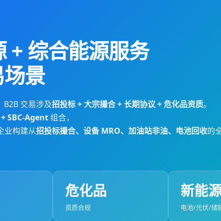
能源 + 综合能源服务
易场景
B2B 交易涉及
招投标 + 大宗撮合 + 长期协议 + 危化品资质
。
+ SBC-Agent
组合，
企业构建从
招投标撮合、设备 MRO、加油站非油、电池回收
的全
危化品
新能
资质合规
电池/光伏/储