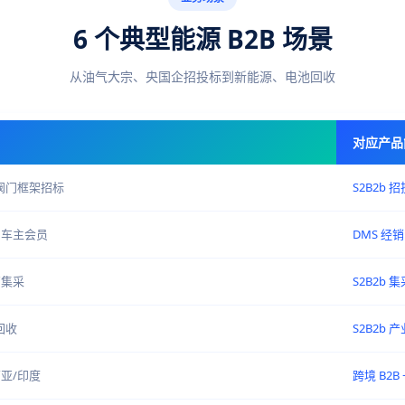
6 个典型能源 B2B 场景
从油气大宗、央国企招投标到新能源、电池回收
对应产品
阀门框架招标
S2B2b 
 车主会员
DMS 经销
厂集采
S2B2b 集
回收
S2B2b 
亚/印度
跨境 B2B +