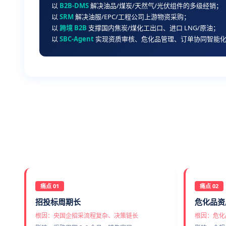
以
B2B-DMS
解决油品/煤炭/天然气/光伏组件的多级经销；
以
SRM
解决油服/EPC/工程公司上游物资采购；
以
跨境 B2B
支撑国内焦炭/煤化工出口、进口 LNG/原油；
以
SBC-Agent
实现资质审核、危化品管理、订单协同智能
痛点 01
痛点 02
招投标周期长
危化品资
根因：央国企招采流程复杂、决策链长
根因：危化品