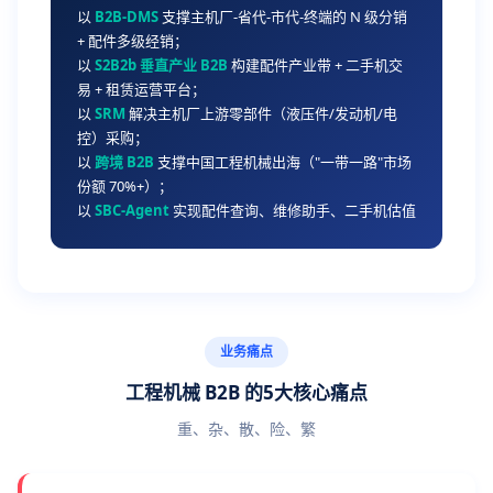
以
B2B-DMS
支撑主机厂-省代-市代-终端的 N 级分销
+ 配件多级经销；
以
S2B2b 垂直产业 B2B
构建配件产业带 + 二手机交
易 + 租赁运营平台；
以
SRM
解决主机厂上游零部件（液压件/发动机/电
控）采购；
以
跨境 B2B
支撑中国工程机械出海（"一带一路"市场
份额 70%+）；
以
SBC-Agent
实现配件查询、维修助手、二手机估值
业务痛点
工程机械 B2B 的5大核心痛点
重、杂、散、险、繁