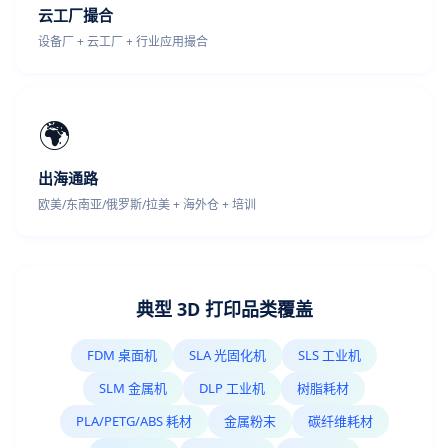
云工厂撮合
设备厂 + 云工厂 + 行业应用撮合
🌍
出海通路
欧美/东南亚/俄罗斯/拉美 + 海外仓 + 培训
典型 3D 打印品类覆盖
FDM 桌面机
SLA 光固化机
SLS 工业机
SLM 金属机
DLP 工业机
树脂耗材
PLA/PETG/ABS 耗材
金属粉末
碳纤维耗材