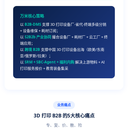
万米核心策略
以
B2B-DMS
支撑 3D 打印设备厂-省代-终端多级分销
+ 设备维保 + 耗材订阅；
以
S2B2b 产业协同
撮合设备厂 + 耗材厂 + 云工厂 + 终
端应用；
以
跨境 B2B
支撑中国 3D 打印设备出海（欧美/东南
亚/俄罗斯/拉美）；
以
SRM + SBC-Agent + 福利内购
解决上游物料 + AI
打印服务报价 + 教育装备集采
业务痛点
3D 打印 B2B 的5大核心痛点
专、复、价、散、险