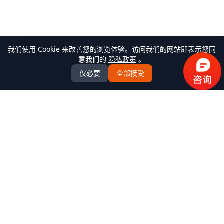
我们使用 Cookie 来改善您的浏览体验。访问我们的网站即表示您同
意我们的
隐私政策
。
仅必要
全部接受
万米商云-商城系统开发
全场景商城系统+AI Agent解决方案服务商，提供
B2C/BBC/S2B2C/B2B/B2B2b/S2B2b/O2O/积分/集采/福利/内
购/跨境出口/跨境进口全模式商城系统软件标准产品、定制化
开发服务、源码交付、私有化部署、Java微服务架构
+React/Taro前端架构，支持K8s部署，企业级AI agent平台