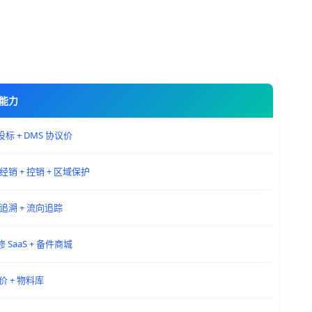
能力
招投标 + DMS 协议价
经销 + 控销 + 区域保护
I 追溯 + 流向追踪
修 SaaS + 备件商城
价 + 物料库