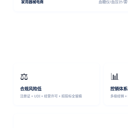
家用器械电商
血糖仪/血压计/
⚖️
📊
合规风险低
控销体系
注册证 + UDI + 经营许可 + 招投标全留痕
多级经销 +