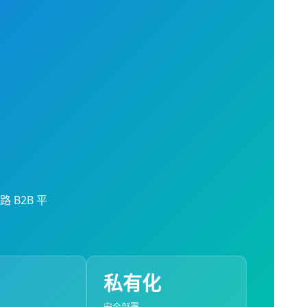
 B2B 平
私有化
安全部署