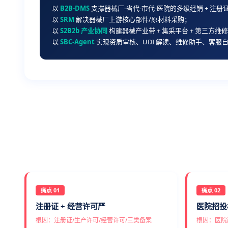
以
B2B-DMS
支撑器械厂-省代-市代-医院的多级经销 + 注册证
以
SRM
解决器械厂上游核心部件/原材料采购；
以
S2B2b 产业协同
构建器械产业带 + 集采平台 + 第三方维
以
SBC-Agent
实现资质审核、UDI 解读、维修助手、客服
痛点 01
痛点 02
注册证 + 经营许可严
医院招投标
根因：注册证/生产许可/经营许可/三类备案
根因：医院