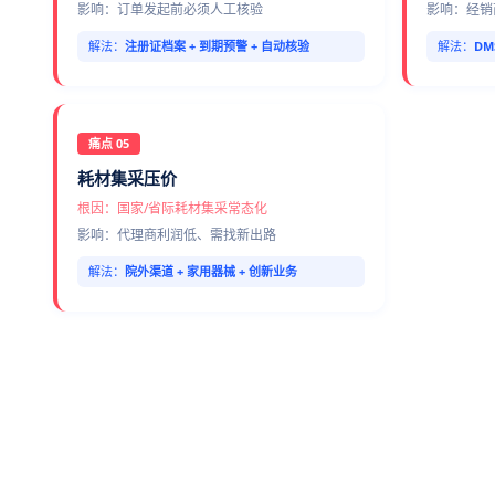
影响：订单发起前必须人工核验
影响：经销
解法：
注册证档案 + 到期预警 + 自动核验
解法：
DM
痛点 05
耗材集采压价
根因：国家/省际耗材集采常态化
影响：代理商利润低、需找新出路
解法：
院外渠道 + 家用器械 + 创新业务