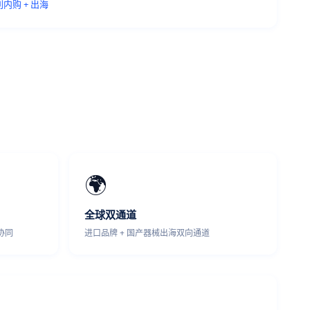
福利内购 + 出海
🌍
全球双通道
修协同
进口品牌 + 国产器械出海双向通道