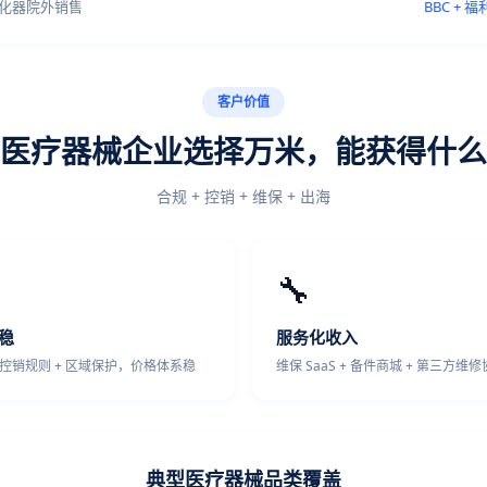
雾化器院外销售
BBC + 
客户价值
医疗器械企业选择万米，能获得什么
合规 + 控销 + 维保 + 出海
🔧
稳
服务化收入
 控销规则 + 区域保护，价格体系稳
维保 SaaS + 备件商城 + 第三方维
典型医疗器械品类覆盖