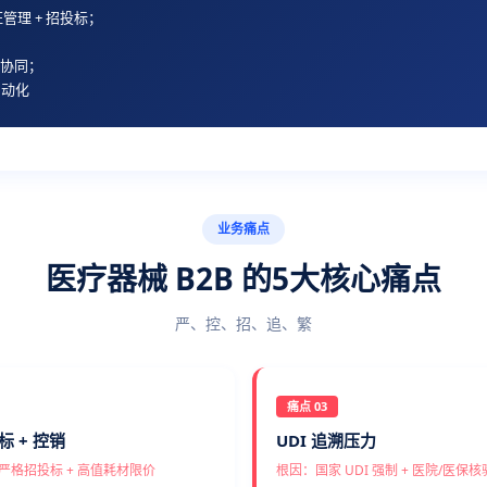
管理 + 招投标；
修协同；
自动化
业务痛点
医疗器械 B2B 的5大核心痛点
严、控、招、追、繁
痛点 03
 + 控销
UDI 追溯压力
严格招投标 + 高值耗材限价
根因：国家 UDI 强制 + 医院/医保核