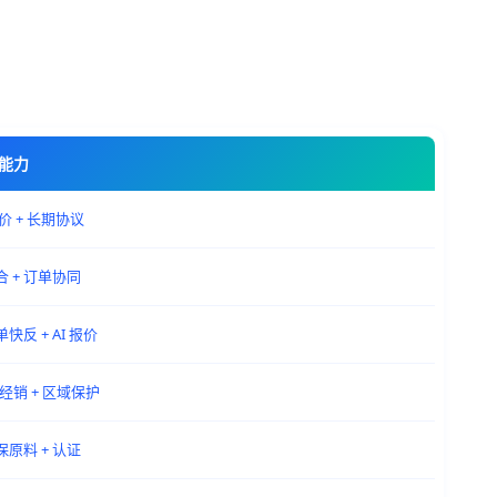
能力
价 + 长期协议
撮合 + 订单协同
单快反 + AI 报价
级经销 + 区域保护
环保原料 + 认证