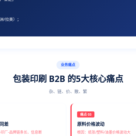
洲/拉美）；
业务痛点
包装印刷 B2B 的5大核心痛点
杂、链、价、散、繁
痛点 03
同差
原料价格波动
-印厂-品牌链条长、信息断
根因：纸张/塑料/油墨价格波动大