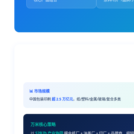
📊 市场规模
中国包装印刷
超 2.5 万亿元
，纸/塑料/金属/玻璃/复合多类
万米核心策略
以
S2B2b 产业协同
撮合纸厂 + 油墨厂 + 印厂 + 品牌商，