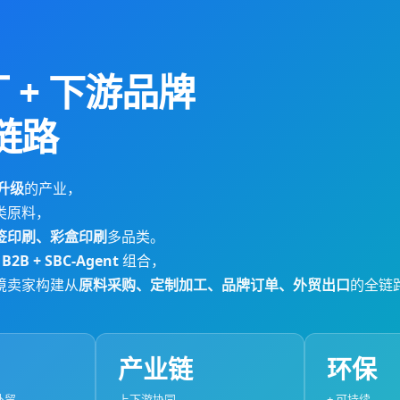
 + 下游品牌
链路
保升级
的产业，
类原料，
签印刷、彩盒印刷
多品类。
B2B + SBC-Agent
组合，
境卖家构建从
原料采购、定制加工、品牌订单、外贸出口
的全链
产业链
环保
外贸
上下游协同
+ 可持续