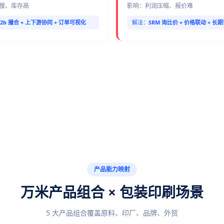
慢、库存高
影响：利润压缩、报价难
B2b 撮合 + 上下游协同 + 订单可视化
解法：
SRM 询比价 + 价格联动 + 长
产品能力映射
万米产品组合 × 包装印刷场景
5 大产品组合覆盖原料、印厂、品牌、外贸