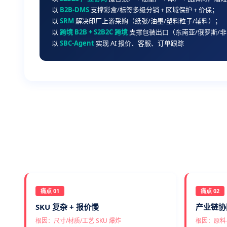
以
B2B-DMS
支撑彩盒/标签多级分销 + 区域保护 + 价保；
以
SRM
解决印厂上游采购（纸张/油墨/塑料粒子/辅料）；
以
跨境 B2B + S2B2C 跨境
支撑包装出口（东南亚/俄罗斯/非
以
SBC-Agent
实现 AI 报价、客服、订单跟踪
痛点 01
痛点 02
SKU 复杂 + 报价慢
产业链协
根因：尺寸/材质/工艺 SKU 爆炸
根因：原料