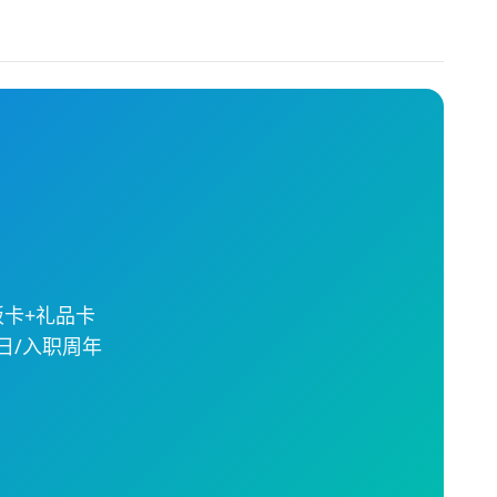
饭卡+礼品卡
日/入职周年