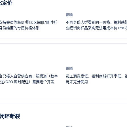
化定价
影响
支持会员等级价/购买区间价/限时折
不同身份人群看到同一价格，福利感
身份维度的专属价格体系
业经销商样品采购无法用成本价+5% 
影响
台只接入自营供应商，新渠道（数字
员工满意度低、福利商城打开率低、
送/O2O 即时配送）需要逐个开发
淀未充分使用
励闭环断裂