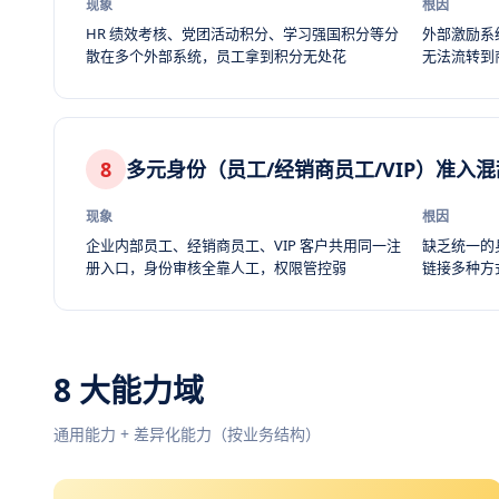
现象
根因
HR 绩效考核、党团活动积分、学习强国积分等分
外部激励系
散在多个外部系统，员工拿到积分无处花
无法流转到
8
多元身份（员工/经销商员工/VIP）准入混
现象
根因
企业内部员工、经销商员工、VIP 客户共用同一注
缺乏统一的身
册入口，身份审核全靠人工，权限管控弱
链接多种方
8 大能力域
通用能力 + 差异化能力（按业务结构）