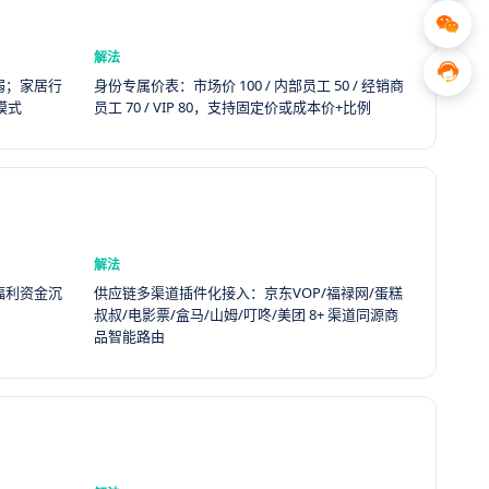
解法
弱；家居行
身份专属价表：市场价 100 / 内部员工 50 / 经销商
模式
员工 70 / VIP 80，支持固定价或成本价+比例
解法
福利资金沉
供应链多渠道插件化接入：京东VOP/福禄网/蛋糕
叔叔/电影票/盒马/山姆/叮咚/美团 8+ 渠道同源商
品智能路由