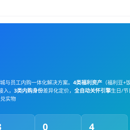
城与员工内购一体化解决方案。
4类福利资产
（福利豆+
接入，
3类内购身份
差异化定价，
全自动关怀引擎
生日/节
账兑实物
3
0
4