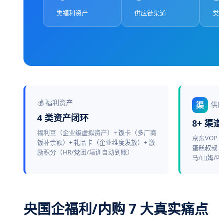
类福利资产
供应链渠道
类
💰 福利资产
供
渠
4 类资产闭环
8+ 
福利豆（企业级虚拟资产）+ 饭卡（多厂商
京东VO
饭补余额）+ 礼品卡（企业维度发放）+ 激
蛋糕叔叔
励积分（HR/党团/培训自动到账）
马/山姆/
央国企福利/内购 7 大真实痛点