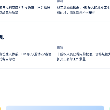
影响
统与福利商城无对接通道，积分孤岛
员工激励感知弱，HR 投入的激励成
商品兑换场景
费闭环，激励效果不可量化
乱
影响
份准入体系，HR 导入/邀请码/邀请
非授权人员获得内购权限，价格歧视失
式各自为政
护员工名单工作繁重