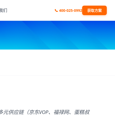
我们
📞
400-025-0992
获取方案
元供应链（京东VOP、福禄网、蛋糕叔