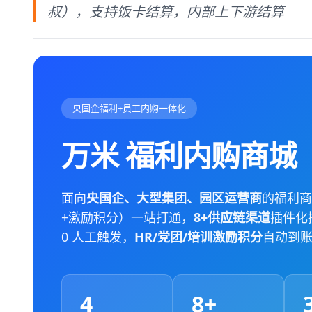
叔），支持饭卡结算，内部上下游结算
央国企福利+员工内购一体化
万米 福利内购商城
面向
央国企、大型集团、园区运营商
的福利商
+激励积分）一站打通，
8+供应链渠道
插件化
0 人工触发，
HR/党团/培训激励积分
自动到
4
8+