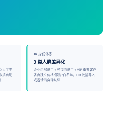
👥 身份体系
3 类人群差异化
0 人工干
企业内部员工 + 经销商员工 + VIP 重要客户
工数据自动
各自独立价格/限购/白名单，HR 批量导入
福
或邀请码自动认证