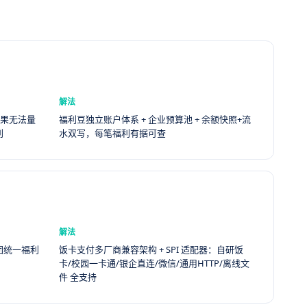
解法
效果无法量
福利豆独立账户体系 + 企业预算池 + 余额快照+流
利
水双写，每笔福利有据可查
解法
团统一福利
饭卡支付多厂商兼容架构 + SPI 适配器：自研饭
卡/校园一卡通/银企直连/微信/通用HTTP/离线文
件 全支持