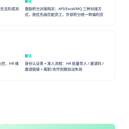
解法
本无法形成消
激励积分对接网关：API/Excel/MQ 三种对接方
式，按优先级匹配员工，外部积分统一转福利豆
解法
控，HR 维
身份认证表 + 准入流程：HR 批量导入 / 邀请码 /
邀请链接 + 离职/合作到期自动失效