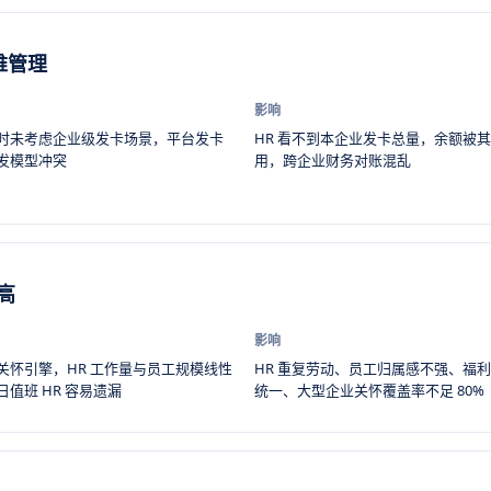
难管理
影响
时未考虑企业级发卡场景，平台发卡
HR 看不到本企业发卡总量，余额被
发模型冲突
用，跨企业财务对账混乱
高
影响
关怀引擎，HR 工作量与员工规模线性
HR 重复劳动、员工归属感不强、福
值班 HR 容易遗漏
统一、大型企业关怀覆盖率不足 80%