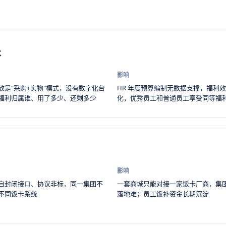
本
影响
放是"采购+实物"模式，没有数字化台
HR 年度预算编制无数据支撑，福利
福利归属谁、用了多少、还剩多少
化，优秀员工和普通员工享受同等福
影响
自封闭接口、协议非标，同一集团不
一套商城只能对接一家饭卡厂商，集
不同饭卡系统
落地难；员工饭补资金长期沉淀