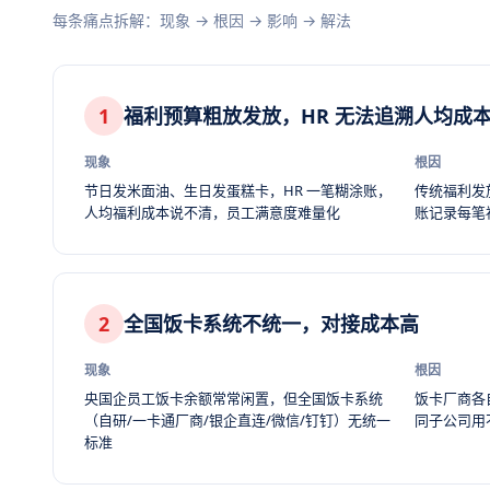
每条痛点拆解：现象 → 根因 → 影响 → 解法
1
福利预算粗放发放，HR 无法追溯人均成
现象
根因
节日发米面油、生日发蛋糕卡，HR 一笔糊涂账，
传统福利发
人均福利成本说不清，员工满意度难量化
账记录每笔
2
全国饭卡系统不统一，对接成本高
现象
根因
央国企员工饭卡余额常常闲置，但全国饭卡系统
饭卡厂商各
（自研/一卡通厂商/银企直连/微信/钉钉）无统一
同子公司用
标准