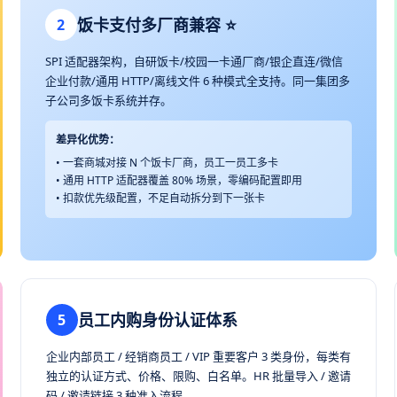
饭卡支付多厂商兼容 ⭐
2
SPI 适配器架构，自研饭卡/校园一卡通厂商/银企直连/微信
企业付款/通用 HTTP/离线文件 6 种模式全支持。同一集团多
子公司多饭卡系统并存。
差异化优势：
• 一套商城对接 N 个饭卡厂商，员工一员工多卡
• 通用 HTTP 适配器覆盖 80% 场景，零编码配置即用
• 扣款优先级配置，不足自动拆分到下一张卡
员工内购身份认证体系
5
企业内部员工 / 经销商员工 / VIP 重要客户 3 类身份，每类有
独立的认证方式、价格、限购、白名单。HR 批量导入 / 邀请
码 / 邀请链接 3 种准入流程。