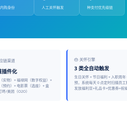
内购身份
人工关怀触发
种支付优先级链
🎂 关怀引擎
应链渠道
3 类全自动触发
渠道插件化
生日关怀 + 节日福利 + 入职周年 
P（实物）+ 福禄网（数字权益）+
预，系统每天 0 点定时扫描员
（预约）+ 电影票（选座）+ 盒
发放福利豆+礼品卡+优惠券+祝
叮咚/美团（O2O）