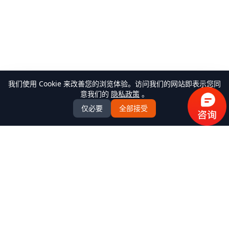
我们使用 Cookie 来改善您的浏览体验。访问我们的网站即表示您同
意我们的
隐私政策
。
仅必要
全部接受
万米商云-商城系统开发
全场景商城系统+AI Agent解决方案服务商，提供
B2C/BBC/S2B2C/B2B/B2B2b/S2B2b/O2O/积分/集采/福利/内
购/跨境出口/跨境进口全模式商城系统软件标准产品、定制化
开发服务、源码交付、私有化部署、Java微服务架构