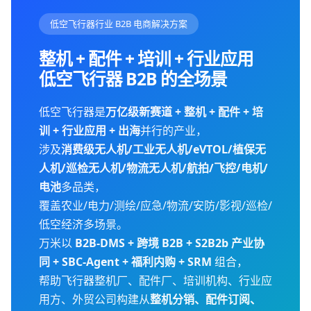
低空飞行器行业 B2B 电商解决方案
整机 + 配件 + 培训 + 行业应用
低空飞行器 B2B 的全场景
低空飞行器是
万亿级新赛道 + 整机 + 配件 + 培
训 + 行业应用 + 出海
并行的产业，
涉及
消费级无人机/工业无人机/eVTOL/植保无
人机/巡检无人机/物流无人机/航拍/飞控/电机/
电池
多品类，
覆盖农业/电力/测绘/应急/物流/安防/影视/巡检/
低空经济多场景。
万米以
B2B-DMS + 跨境 B2B + S2B2b 产业协
同 + SBC-Agent + 福利内购 + SRM
组合，
帮助飞行器整机厂、配件厂、培训机构、行业应
用方、外贸公司构建从
整机分销、配件订阅、