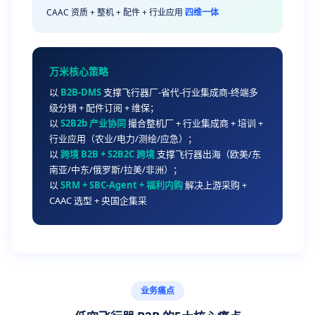
CAAC 资质 + 整机 + 配件 + 行业应用
四维一体
万米核心策略
以
B2B-DMS
支撑飞行器厂-省代-行业集成商-终端多
级分销 + 配件订阅 + 维保；
以
S2B2b 产业协同
撮合整机厂 + 行业集成商 + 培训 +
行业应用（农业/电力/测绘/应急）；
以
跨境 B2B + S2B2C 跨境
支撑飞行器出海（欧美/东
南亚/中东/俄罗斯/拉美/非洲）；
以
SRM + SBC-Agent + 福利内购
解决上游采购 +
CAAC 选型 + 央国企集采
业务痛点