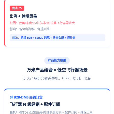
痛点 05
出海 + 跨境贸易
根因：欧美/东南亚/中东/非洲/拉美飞行器需求大
影响：品牌出海难、合规风险
解法：
跨境 B2B + S2B2C 跨境 + 多国合规 + 海外仓
产品能力映射
万米产品组合 × 低空飞行器场景
5 大产品组合覆盖整机、行业、培训、出海
🛒 B2B-DMS 经销订货
飞行器 N 级经销 + 配件订阅
整机厂-省代-行业集成商-终端多级分销 + 配件订阅 + 维保工单