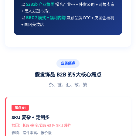
以
S2B2b 产业协同
撮合产业带 + 外贸公司 + 跨境卖家
+ 黑人发型市场；
以
BBC 7 模式 + 福利内购
兼顾品牌 DTC + 央国企福利
+ 国内美妆店
业务痛点
假发饰品 B2B 的5大核心痛点
杂、链、汇、散、繁
痛点 01
SKU 复杂 + 定制多
根因：长度/密度/卷度/颜色 SKU 爆炸
影响：错件率高、报价慢