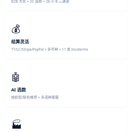
B2B 大贸 + 2C 直邮 + 2b 小 B 三通道
💰
结算灵活
TT/LC/Stripe/PayPal + 多币种 + 11 类 Incoterms
🤖
AI 选款
按脸型/肤色推荐 + 多语种客服
🏭