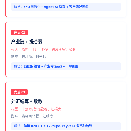
解法：
SKU 参数化 + Agent AI 选款 + 客户偏好画像
痛点 02
产业链 + 撮合弱
根因：原料 - 工厂 - 外贸 - 跨境卖家链条长
影响：信息断、效率低
解法：
S2B2b 撮合 + 产业带 SaaS + 一单到底
痛点 03
外汇结算 + 收款
根因：非洲/欧美收款难、汇损大
影响：资金周转慢、汇损高
解法：
跨境 B2B + TT/LC/Stripe/PayPal + 多币种结算