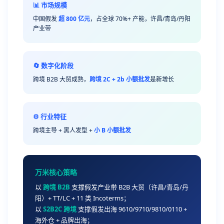
📊 市场规模
中国假发
超 800 亿元
，占全球 70%+ 产能，许昌/青岛/丹阳
产业带
🔄 数字化阶段
跨境 B2B 大贸成熟，
跨境 2C + 2b 小额批发
是新增长
⚙️ 行业特征
跨境主导 + 黑人发型 +
小 B 小额批发
万米核心策略
以
跨境 B2B
支撑假发产业带 B2B 大贸（许昌/青岛/丹
阳）+ TT/LC + 11 类 Incoterms；
以
S2B2C 跨境
支撑假发出海 9610/9710/9810/0110 +
海外仓 + 品牌出海；