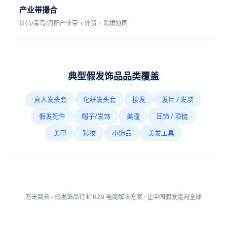
产业带撮合
许昌/青岛/丹阳产业带 + 外贸 + 跨境协同
典型假发饰品品类覆盖
真人发头套
化纤发头套
接发
发片 / 发块
假发配件
帽子/发饰
美瞳
耳饰 / 项链
美甲
彩妆
小饰品
美发工具
万米商云 - 假发饰品行业 B2B 电商解决方案 · 让中国假发走向全球