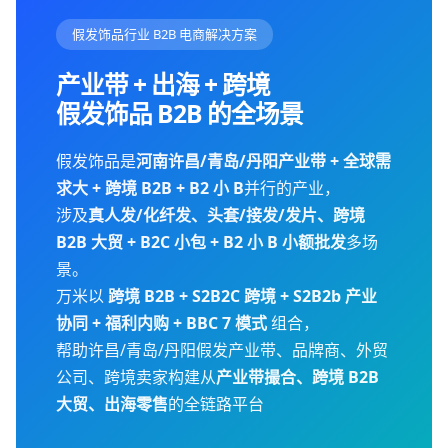
假发饰品行业 B2B 电商解决方案
产业带 + 出海 + 跨境
假发饰品 B2B 的全场景
假发饰品是
河南许昌/青岛/丹阳产业带 + 全球需
求大 + 跨境 B2B + B2 小 B
并行的产业，
涉及
真人发/化纤发、头套/接发/发片、跨境
B2B 大贸 + B2C 小包 + B2 小 B 小额批发
多场
景。
万米以
跨境 B2B + S2B2C 跨境 + S2B2b 产业
协同 + 福利内购 + BBC 7 模式
组合，
帮助许昌/青岛/丹阳假发产业带、品牌商、外贸
公司、跨境卖家构建从
产业带撮合、跨境 B2B
大贸、出海零售
的全链路平台