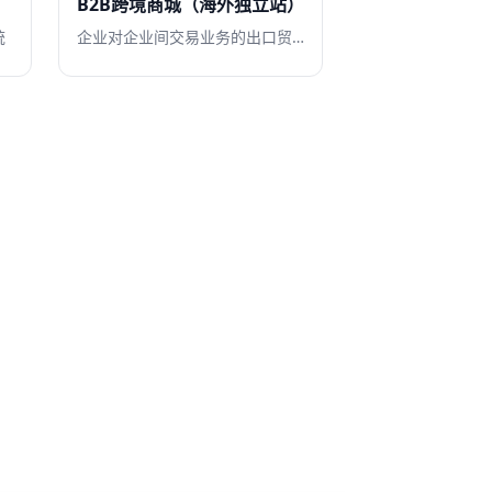
B2B跨境商城（海外独立站）
统
企业对企业间交易业务的出口贸易，通过B2B独立站构建线上数字化交易渠道