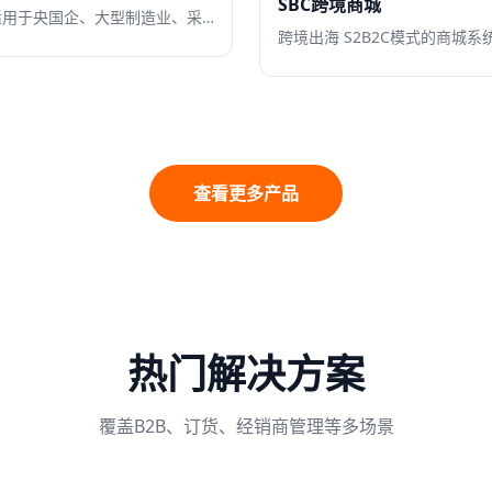
SBC跨境商城
适用于央国企、大型制造业、采购资源紧缺的企业，机关事业单位，在满足供应商准入条件后搭建的多供应商集采商城，方便内部部门和分子公司、部门采购需求线上化满足
跨境出海 S2B2C模式的商城系
查看更多产品
热门解决方案
覆盖B2B、订货、经销商管理等多场景