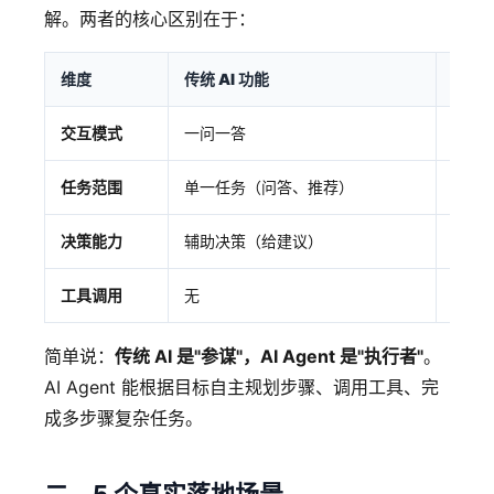
解。两者的核心区别在于：
维度
传统 AI 功能
AI A
交互模式
一问一答
自主规
任务范围
单一任务（问答、推荐）
复杂
决策能力
辅助决策（给建议）
自主
工具调用
无
调用 
简单说：
传统 AI 是"参谋"，AI Agent 是"执行者"
。
AI Agent 能根据目标自主规划步骤、调用工具、完
成多步骤复杂任务。