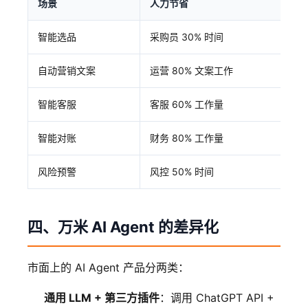
场景
人力节省
效
智能选品
采购员 30% 时间
选
自动营销文案
运营 80% 文案工作
产
智能客服
客服 60% 工作量
响
智能对账
财务 80% 工作量
5
风险预警
风控 50% 时间
损
四、万米 AI Agent 的差异化
市面上的 AI Agent 产品分两类：
通用 LLM + 第三方插件
：调用 ChatGPT API +