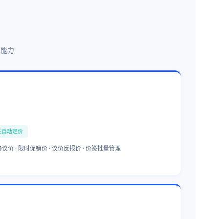
化能力
长自动定价
 协议价 · 限时促销价 · 议价反报价 · 价签批量管理