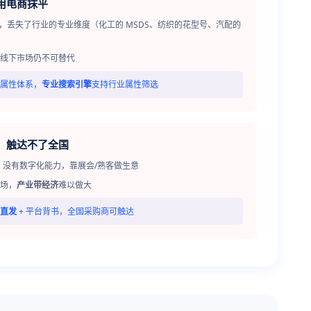
用电商抹平
发，丢失了行业的专业维度（化工的 MSDS、纺织的花型号、汽配的
线下市场仍不可替代
属性体系，
专业搜索引擎
支持行业属性筛选
"，触达不了全国
，没有数字化能力，靠展会/熟客做生意
场，
产业带经济
难以做大
直发
+ 平台背书，全国采购商可触达