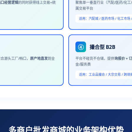
档口经营逻辑
的同时获得线上交易+统
聚焦单一垂直行业（汽配/医药/化工
属交易平台
适用：汽配城 / 医药市场 / 化工市场
撮合型 B2B
④
合源头工厂/档口，
原产地直发
到全
平台不碰货不仓储，提供
询报价 + 
金/服务费
适用：工业品撮合 / 大宗交易 / 跨境
多商户批发商城的业务架构优势