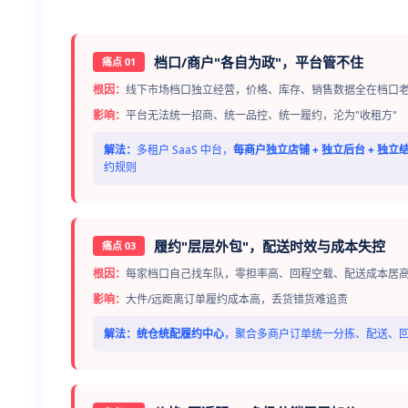
档口/商户"各自为政"，平台管不住
痛点 01
根因：
线下市场档口独立经营，价格、库存、销售数据全在档口
影响：
平台无法统一招商、统一品控、统一履约，沦为"收租方"
解法：
多租户 SaaS 中台，
每商户独立店铺 + 独立后台 + 独立
约规则
履约"层层外包"，配送时效与成本失控
痛点 03
根因：
每家档口自己找车队，零担率高、回程空载、配送成本居
影响：
大件/远距离订单履约成本高，丢货错货难追责
解法：
统仓统配履约中心
，聚合多商户订单统一分拣、配送、