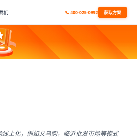
我们
📞
400-025-0992
获取方案
场线上化，例如义乌购，临沂批发市场等模式