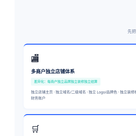
先把
🏬
多商户独立店铺体系
差异化：每商户独立品牌独立装修独立结算
独立店铺主页 · 独立域名/二级域名 · 独立 Logo/品牌色 · 独立装修模
财务账户
🛒