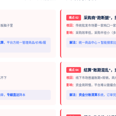
采购商"跑断腿"
痛点 02
老板脑子里
根因：
传统批发市场要一家档口一
影响：
采购效率低，采购半径小（多
结算
，平台方统一管理商品/价格/履
解法：
统一商品中心 + 智能搜索
结算"账期混乱"，
痛点 04
高不下
根因：
线下市场普遍账期+赊销，商
影响：
资金周转慢，平台难以做撮合
回单，
专線直达
降本
解法：
资金分账清算
系统，订单完