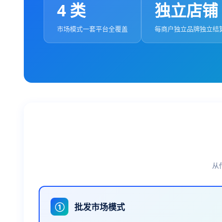
4 类
独立店铺
市场模式一套平台全覆盖
每商户独立品牌独立结
从
批发市场模式
①