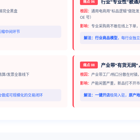
行业"专业性"被通
痛点 06
价格完全黑盒
根因：
通用电商用"标品逻辑"做批
OE 号）
影响：
专业采购商不敢在线上下单，
压缩中间环节
解法：
行业商品模型
，每行业独立
产业带"有货无网
痛点 08
结算/发票全靠线下
根因：
产业带工厂/档口分散在村镇
影响：
产能闲置严重，新品打不开市
合做成可规模化的交易闭环
解法：
一键开店
极简入驻，
原产地