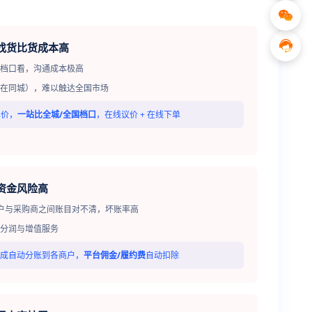
，找货比货成本高
家档口看，沟通成本极高
在同城），难以触达全国市场
比价，
一站比全城/全国档口
，在线议价 + 在线下单
资金风险高
户与采购商之间账目对不清，坏账率高
分润与增值服务
成自动分账到各商户，
平台佣金/履约费
自动扣除