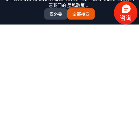
意我们的
隐私政策
。
仅必要
全部接受
万米商云-商城系统开发
全场景商城系统+AI Agent解决方案服务商，提供
B2C/BBC/S2B2C/B2B/B2B2b/S2B2b/O2O/积分/集采/福利/内
购/跨境出口/跨境进口全模式商城系统软件标准产品、定制化
开发服务、源码交付、私有化部署、Java微服务架构
+React/Taro前端架构，支持K8s部署，企业级AI agent平台
产品中心
全部产品
解决方案
客户案例