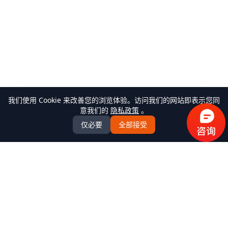
我们使用 Cookie 来改善您的浏览体验。访问我们的网站即表示您同
意我们的
隐私政策
。
仅必要
全部接受
万米商云-商城系统开发
全场景商城系统+AI Agent解决方案服务商，提供
B2C/BBC/S2B2C/B2B/B2B2b/S2B2b/O2O/积分/集采/福利/内
购/跨境出口/跨境进口全模式商城系统软件标准产品、定制化