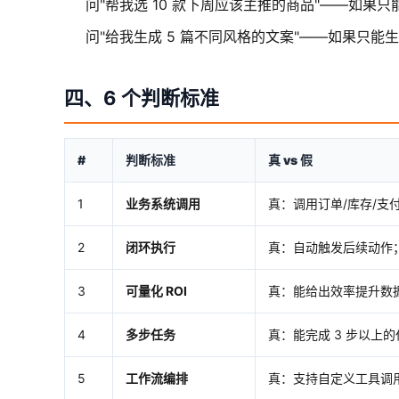
问"帮我选 10 款下周应该主推的商品"——如果
问"给我生成 5 篇不同风格的文案"——如果只能生成 
四、6 个判断标准
#
判断标准
真 vs 假
1
业务系统调用
真：调用订单/库存/支付
2
闭环执行
真：自动触发后续动作
3
可量化 ROI
真：能给出效率提升数
4
多步任务
真：能完成 3 步以上
5
工作流编排
真：支持自定义工具调