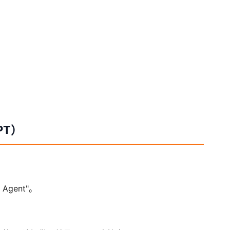
PT）
Agent"。