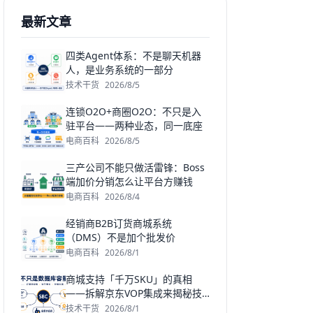
最新文章
四类Agent体系：不是聊天机器
人，是业务系统的一部分
技术干货
2026/8/5
连锁O2O+商圈O2O：不只是入
驻平台——两种业态，同一底座
电商百科
2026/8/5
三产公司不能只做活雷锋：Boss
端加价分销怎么让平台方赚钱
电商百科
2026/8/4
经销商B2B订货商城系统
（DMS）不是加个批发价
电商百科
2026/8/1
商城支持「千万SKU」的真相
——拆解京东VOP集成来揭秘技
术原理和那些坑
技术干货
2026/8/1