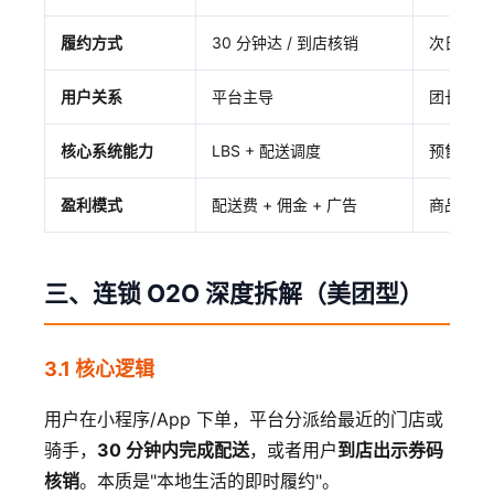
履约方式
30 分钟达 / 到店核销
次日自提
用户关系
平台主导
团长主导
核心系统能力
LBS + 配送调度
预售集单 
盈利模式
配送费 + 佣金 + 广告
商品差价 
三、连锁 O2O 深度拆解（美团型）
3.1 核心逻辑
用户在小程序/App 下单，平台分派给最近的门店或
骑手，
30 分钟内完成配送
，或者用户
到店出示券码
核销
。本质是"本地生活的即时履约"。