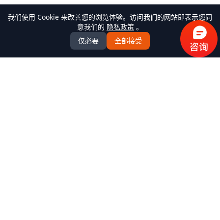
我们使用 Cookie 来改善您的浏览体验。访问我们的网站即表示您同
意我们的
隐私政策
。
仅必要
全部接受
万米商云-商城系统开发
全场景商城系统+AI Agent解决方案服务商，提供
B2C/BBC/S2B2C/B2B/B2B2b/S2B2b/O2O/积分/集采/福利/内
购/跨境出口/跨境进口全模式商城系统软件标准产品、定制化
开发服务、源码交付、私有化部署、Java微服务架构
+React/Taro前端架构，支持K8s部署，企业级AI agent平台
产品中心
全部产品