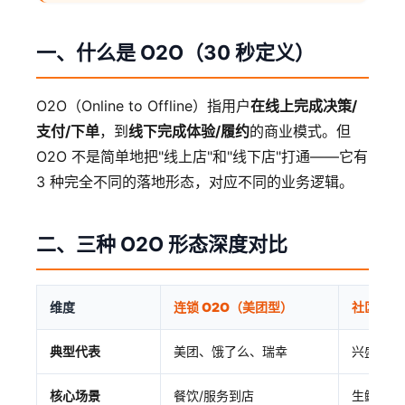
一、什么是 O2O（30 秒定义）
O2O（Online to Offline）指用户
在线上完成决策/
支付/下单
，到
线下完成体验/履约
的商业模式。但
O2O 不是简单地把"线上店"和"线下店"打通——它有
3 种完全不同的落地形态，对应不同的业务逻辑。
二、三种 O2O 形态深度对比
维度
连锁 O2O（美团型）
社区团购
典型代表
美团、饿了么、瑞幸
兴盛优选
核心场景
餐饮/服务到店
生鲜/标