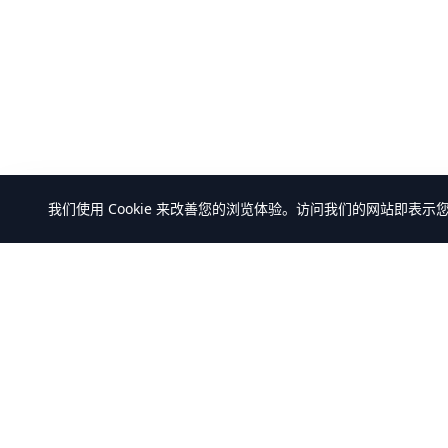
我们使用 Cookie 来改善您的浏览体验。访问我们的网站即表示
万米商云-商城系统开发
产品中心
全部产品
全场景商城系统+AI Agent解决方案服务
解决方案
商，提供
客户案例
B2C/BBC/S2B2C/B2B/B2B2b/S2B2b/O2O/
积分/集采/福利/内购/跨境出口/跨境进口全