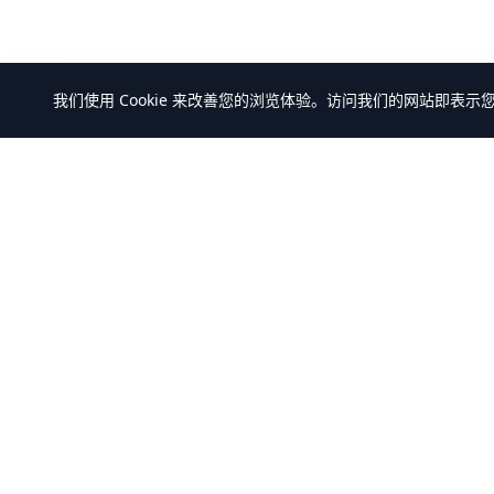
我们使用 Cookie 来改善您的浏览体验。访问我们的网站即表示
万米商云-商城系统开发
产品中心
全部产品
全场景商城系统+AI Agent解决方案服务
解决方案
商，提供
客户案例
B2C/BBC/S2B2C/B2B/B2B2b/S2B2b/O2O/
积分/集采/福利/内购/跨境出口/跨境进口全
模式商城系统软件标准产品、定制化开发
服务、源码交付、私有化部署、Java微服
务架构+React/Taro前端架构，支持K8s部
署，企业级AI agent平台