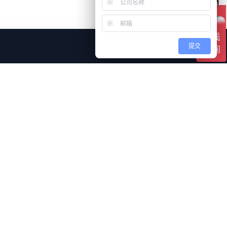
仅必要
全部接受
提交
合作伙伴
迁徙软件
思迈特BI