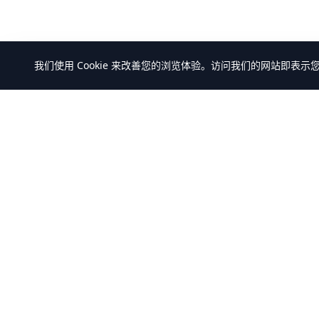
我们使用 Cookie 来改善您的浏览体验。访问我们的网站即表示
万米商云-商城系统开发
产品中心
全部产品
全场景商城系统+AI Agent解决方案服务
解决方案
商，提供
客户案例
B2C/BBC/S2B2C/B2B/B2B2b/S2B2b/O2O/
积分/集采/福利/内购/跨境出口/跨境进口全
模式商城系统软件标准产品、定制化开发
服务、源码交付、私有化部署、Java微服
务架构+React/Taro前端架构，支持K8s部
署，企业级AI agent平台