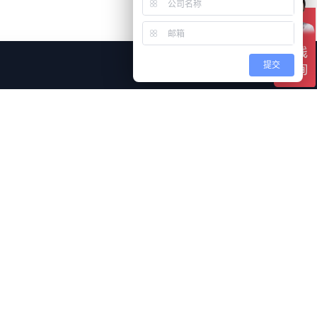
仅必要
全部接受
提交
合作伙伴
迁徙软件
思迈特BI